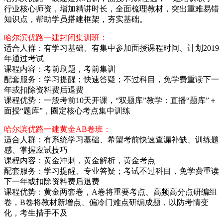
行业核心师资，增加精讲时长，全面梳理教材，突出重难易错
知识点，帮助学员搭建框架，夯实基础。
哈尔滨优路一建封闭集训班：
适合人群：有学习基础、有集中参加面授课程时间、计划2019
年通过考试
课程内容：考前刷题，考前集训
配套服务：学习提醒；快速答疑；不过科目，免学费重读下一
年或扣除资料费后退费
课程优势：一般考前10天开课，“双题库”教学：直播“题库”＋
面授“题库”，圈定核心考点集中训练
哈尔滨优路一建黄金AB卷班：
适合人群：有系统学习基础、希望考前快速查漏补缺、训练题
感、掌握应试技巧
课程内容：黄金冲刺，黄金解析，黄金考点
配套服务：学习提醒、专业答疑；考试不过科目，免学费重读
下一年或扣除资料费后退费
课程优势：黄金两套卷，A卷将重要考点、高频高分点研编组
卷，B卷将教材新增点、偏冷门难点研编成题，以防考情变
化，考生措手不及